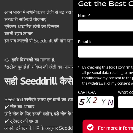
Get the Best 
आज भारत में मशीनीकरण तेजी से बढ़ रहा है। खासकर छोटे और मध्यम किसान
Name*
सरकारी सब्सिडी योजनाएं
ट्रैक्टर आधारित खेती का विस्तार
बढ़ती श्रम लागत
इन सब कारणों से Seeddrill की मांग लगातार बढ़ रही है।
Email Id
👉 कृषि विशेषज्ञों का मानना है:
"सटीक बुवाई ही भविष्य की खेती का आधार है।"
By checking this box, I confirm
all personal data relating to me
सही Seeddrill कैसे चुनें?
to withdraw my consent to the p
the withdrawal of my consent wi
CAPTCHA
What co
Seeddrill खरीदते समय इन बातों का ध्यान रखें:
✔️ खेत का आकार
छोटे खेत के लिए हल्की मशीन, बड़े खेत के लिए हैवी ड्यूटी मॉडल।
✔️ ट्रैक्टर की क्षमता
Status
For more inform
आपके ट्रैक्टर के HP के अनुसार Seeddrill चुनें।