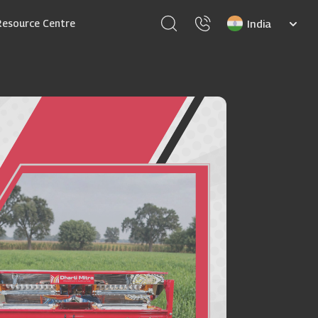
Select
Resource Centre
your
language