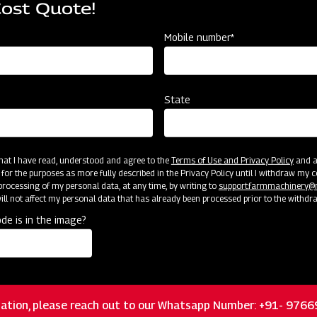
Cost Quote!
 अब तकनीक को अपनाने लगे हैं।
Mobile number*
State
 that I have read, understood and agree to the
Terms of Use and Privacy Policy
and an
 for the purposes as more fully described in the Privacy Policy until I withdraw my c
rocessing of my personal data, at any time, by writing to
support.farmmachinery
ll not affect my personal data that has already been processed prior to the withdr
de is in the image?
ation, please reach out to our Whatsapp Number: +91- 976