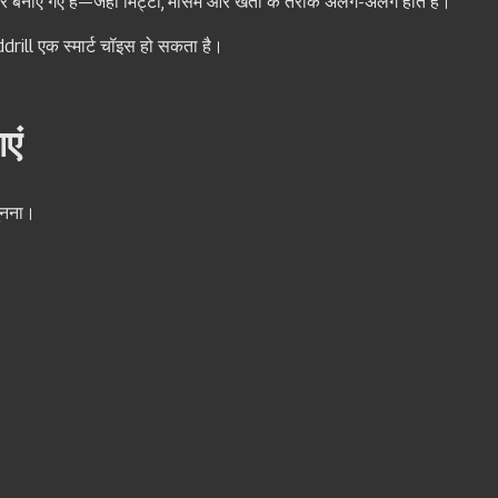
 बनाए गए हैं—जहाँ मिट्टी, मौसम और खेती के तरीके अलग-अलग होते हैं।
rill एक स्मार्ट चॉइस हो सकता है।
एं
ुनना।