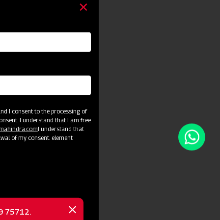
d I consent to the processing of
onsent. I understand that I am free
@mahindra.com
I understand that
awal of my consent. element
69 75712.
Close